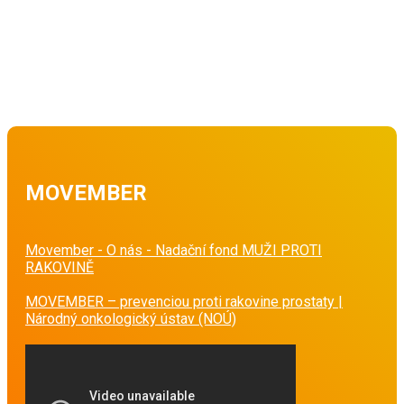
MOVEMBER
Movember - O nás - Nadační fond MUŽI PROTI
RAKOVINĚ
MOVEMBER – prevenciou proti rakovine prostaty |
Národný onkologický ústav (NOÚ)