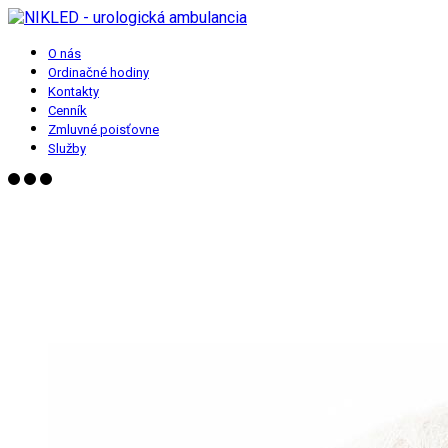
O nás
Ordinačné hodiny
Kontakty
Cenník
Zmluvné poisťovne
Služby