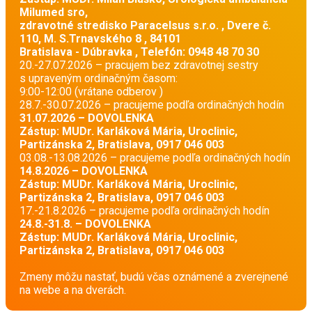
Milumed sro,
zdravotné stredisko Paracelsus s.r.o. , Dvere č.
110, M. S.Trnavského 8 , 84101
Bratislava - Dúbravka , Telefón: 0948 48 70 30
20.-27.07.2026 – pracujem bez zdravotnej sestry
s upraveným ordinačným časom:
9:00-12:00 (vrátane odberov )
28.7.-30.07.2026 – pracujeme podľa ordinačných hodín
31.07.2026 – DOVOLENKA
Zástup: MUDr. Karláková Mária, Uroclinic,
Partizánska 2, Bratislava, 0917 046 003
03.08.-13.08.2026 – pracujeme podľa ordinačných hodín
14.8.2026 – DOVOLENKA
Zástup: MUDr. Karláková Mária, Uroclinic,
Partizánska 2, Bratislava, 0917 046 003
17.-21.8.2026 – pracujeme podľa ordinačných hodín
24.8.-31.8. – DOVOLENKA
Zástup: MUDr. Karláková Mária, Uroclinic,
Partizánska 2, Bratislava, 0917 046 003
Zmeny môžu nastať, budú včas oznámené a zverejnené
na webe a na dverách.